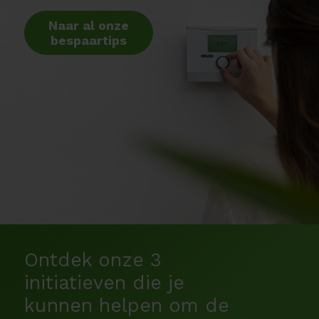
Naar al onze
bespaartips
Ontdek onze 3
initiatieven die je
kunnen helpen om de