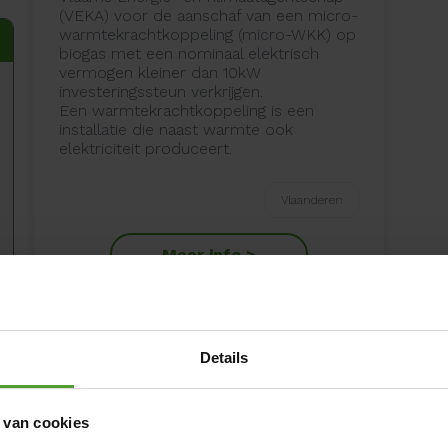
(VEKA) voor de aanschaf van een micro-
warmtekrachtkoppeling (micro-WKK) op
biogas met een nominaal elektrisch
vermogen kleiner dan 10kW
investeringssteun verkrijgen.
Een warmtekrachtkoppeling is een
installatie die naast warmte ook
elektriciteit produceert.
Vlaanderen
Meer info >
Details
 van cookies