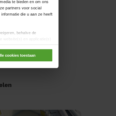
 media te bieden en om ons
ze partners voor social
nformatie die u aan ze heeft
weigeren, behalve de
 website(s) en applicatie(s)
lle cookies toestaan
elen