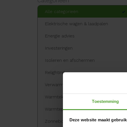
Categorieën
Alle categorieën
Elektrische wagen & laadpalen
Energie advies
Investeringen
Isoleren en afschermen
Relighting
Verwarmen
Warmtekrachtkoppeling
Toestemming
Warmtepomp
Deze website maakt gebruik
Zonneboiler