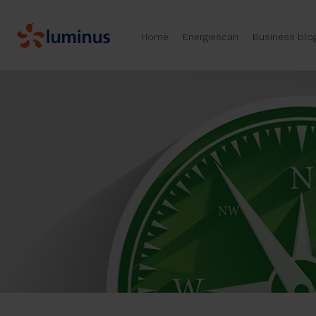
Home
Energiescan
Business blo