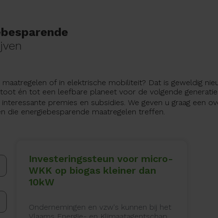
ebesparende
jven
 maatregelen of in elektrische mobiliteit? Dat is geweldig ni
stoot én tot een leefbare planeet voor de volgende generat
s interessante premies en subsidies. We geven u graag een ov
n die energiebesparende maatregelen treffen.
Investeringssteun voor micro-
WKK op biogas kleiner dan
10kW
Ondernemingen en vzw's kunnen bij het
Vlaams Energie- en Klimaatagentschap