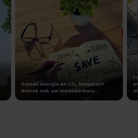
L
Samen energie en CO
besparen?
e
2
Betrek ook uw medewerkers.
of