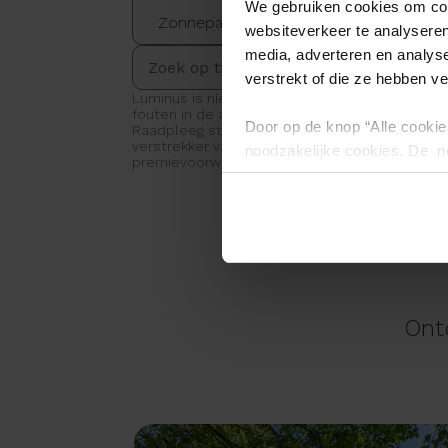
We gebruiken cookies om cont
Zonnepanelen
websiteverkeer te analyseren
media, adverteren en analys
verstrekt of die ze hebben v
Luminus is niet aansprakelijk voor eventuele
fouten in de aangeboden informatie.
Door op de knop “Alle cookie
Raadpleeg steeds de website van de
verstrekker van de premie en voor de volledig
noodzakelijke cookies. De no
premievoorwaarden.
en kunnen niet worden gewei
Ont