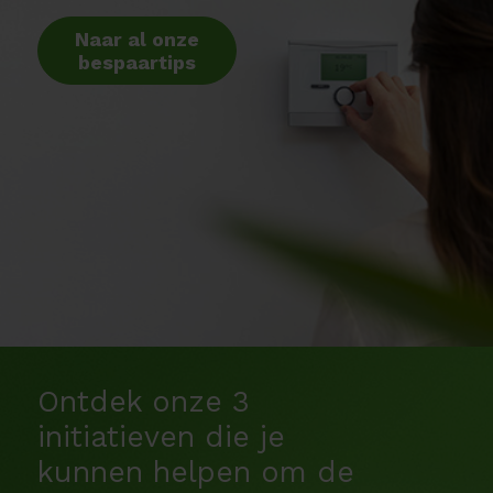
Naar al onze
bespaartips
Ontdek onze 3
initiatieven die je
kunnen helpen om de