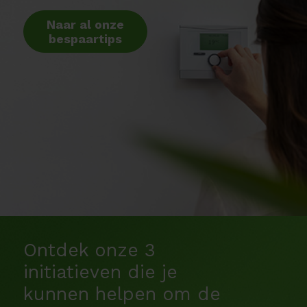
Naar al onze
bespaartips
Ontdek onze 3
initiatieven die je
kunnen helpen om de